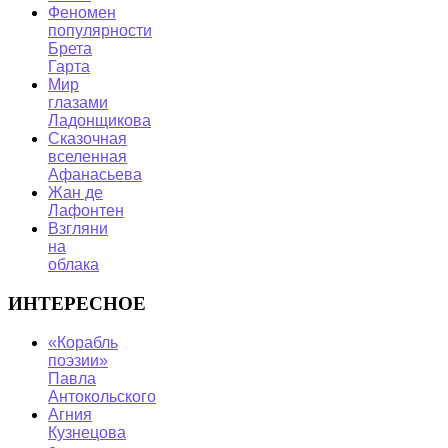
Феномен
популярности
Брета
Гарта
Мир
глазами
Ладонщикова
Сказочная
вселенная
Афанасьева
Жан де
Лафонтен
Взгляни
на
облака
ИНТЕРЕСНОЕ
«Корабль
поэзии»
Павла
Антокольского
Агния
Кузнецова