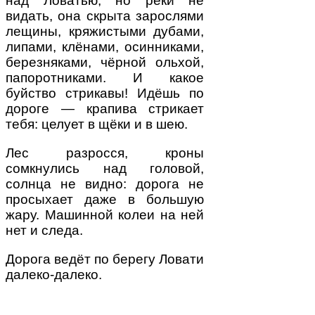
над Ловатью, но реки не
видать, она скрыта зарослями
лещины, кряжистыми дубами,
липами, клёнами, осинниками,
березняками, чёрной ольхой,
папоротниками. И какое
буйство стрикавы! Идёшь по
дороге — крапива стрикает
тебя: целует в щёки и в шею.
Лес разросся, кроны
сомкнулись над головой,
солнца не видно: дорога не
просыхает даже в большую
жару. Машинной колеи на ней
нет и следа.
Дорога ведёт по берегу Ловати
далеко-далеко.