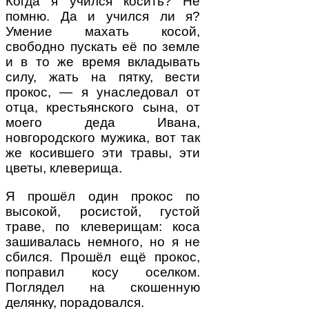
Когда я учился косить? Не
помню. Да и учился ли я?
Умение махать косой,
свободно пускать её по земле
и в то же время вкладывать
силу, жать на пятку, вести
прокос, — я унаследовал от
отца, крестьянского сына, от
моего деда Ивана,
новгородского мужика, вот так
же косившего эти травы, эти
цветы, клеверища.
Я прошёл один прокос по
высокой, росистой, густой
траве, по клеверищам: коса
зашивалась немного, но я не
сбился. Прошёл ещё прокос,
поправил косу оселком.
Поглядел на скошенную
делянку, порадовался.