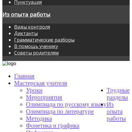
Пунктуация
Из опыта работы
Виды контроля
Диктанты
Грамматические разборы
В помощь ученику
Советы родителям
Главная
Мастерская учителя
Уроки
Трудные
Мероприятия
разделы
Олимпиада по русскому языку
Из
Олимпиада по литературе
опыта
Методика
работы
Фонетика и графика