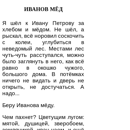
ИВАНОВ МЁД
Я шёл к Ивану Петрову за
хлебом и мёдом. Не шёл, а
рыскал, всё норовил соскочить
с колеи, углубиться в
неведомый лес. Местами лес
чуть-чуть расступался, можно
было заглянуть в него, как всё
равно в окошко чужого,
большого дома. В потёмках
ничего не видать и дверь не
открыть, не достучаться. А
надо...
Беру Иванова мёду.
Чем пахнет? Цветущим лугом:
мятой, душицей, зверобоем,
земляникой, иван-чаем, и ещё