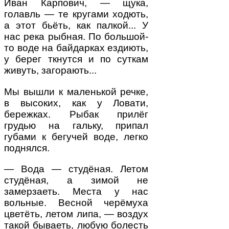
Иван Карпович, — щука,
голавль — те кругами ходють,
а этот бьёть, как палкой... У
нас река рыбная. По большой-
то воде на байдарках ездиють,
у берег ткнутся и по суткам
живуть, загорають...
Мы вышли к маленькой речке,
в высоких, как у Ловати,
бережках. Рыбак прилёг
грудью на гальку, припал
губами к бегучей воде, легко
поднялся.
— Вода — студёная. Летом
студёная, а зимой не
замерзаеть. Места у нас
вольные. Весной черёмуха
цветёть, летом липа, — воздух
такой бываеть, любую болесть