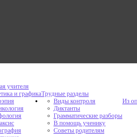
ая учителя
тика и графика
Трудные разделы
эпия
Виды контроля
Из о
икология
Диктанты
фология
Грамматические разборы
аксис
В помощь ученику
графия
Советы родителям