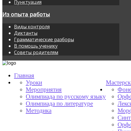
Пунктуация
Из опыта работы
Виды контроля
Диктанты
Грамматические разборы
В помощь ученику
Советы родителям
Главная
Уроки
Мастерск
Мероприятия
Фоне
Олимпиада по русскому языку
Орфо
Олимпиада по литературе
Лекс
Методика
Мор
Синт
Орфо