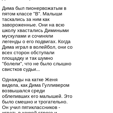
Дима был пионервожатым в
пятом классе "В". Малыши
таскались за ним как
завороженные. Они на всю
школу хвастались Димиными
мускулами и сочиняли
легенды о его подвигах. Когда
Дима играл в волейбол, они со
всех сторон обступали
площадку и так шумно
"болели", что не было слышно
свистков судьи...
Однажды на катке Женя
видела, как Дима Гулливером
возвышался среди
облепивших его малышей. Это
было смешно и трогательно.
Он учил пятиклассников -
играть в хоккей строго и