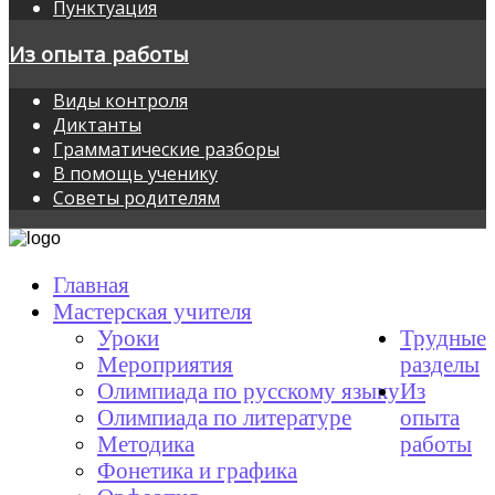
Пунктуация
Из опыта работы
Виды контроля
Диктанты
Грамматические разборы
В помощь ученику
Советы родителям
Главная
Мастерская учителя
Уроки
Трудные
Мероприятия
разделы
Олимпиада по русскому языку
Из
Олимпиада по литературе
опыта
Методика
работы
Фонетика и графика