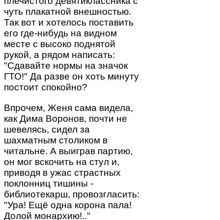
плечистого девятиклассника с
чуть плакатной внешностью.
Так вот и хотелось поставить
его где-нибудь на видном
месте с высоко поднятой
рукой, а рядом написать:
"Сдавайте нормы на значок
ГТО!" Да разве он хоть минуту
постоит спокойно?
Впрочем, Женя сама видела,
как Дима Воронов, почти не
шевелясь, сидел за
шахматным столиком в
читальне. А выиграв партию,
он мог вскочить на стул и,
приводя в ужас страстных
поклонниц тишины -
библиотекарш, провозгласить:
"Ура! Ещё одна корона пала!
Долой монархию!.."