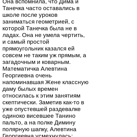
Она вспомнила, что Дима и
Танечка часто оставались в
школе после уроков
заниматься геометрией, с
которой Танечка была не в
ладах. Она не умела чертить,
и самый простой
прямоугольник казался ей
совсем не таким уж прямым, а
загадочным и коварным.
Математичка Алевтина
Георгиевна очень
напоминавшая Жене классную
даму былых времен
относилась к этим занятиям
скептически. Заметив как-то в
уже опустевшей раздевалке
одиноко висевшее Танино
пальто, а на полке Димину
полярную шапку, Алевтина
Георгиевна усмехнулась: