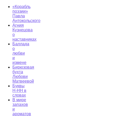
«Корабль
поэзии»
Павла
Антокольского
Агния
Кузнецова
о
наставниках
Баллада
о
любви
и
измене
Бирюзовая
бухта
Любови
Матвеевой
Буквы
Н-НН в
словах
В мире
запахов
и
ароматов