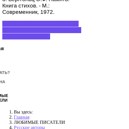
Книга стихов. - М.:
Современник, 1972.
ПРЕДЫДУЩИЙ: ВЕРА ИНБЕР
НАЗАД
СЛЕДУЮЩИЙ: БОРИС
ЗАХОДЕР
ВПЕРЕД
ая
АТЬ?
НА
МЫЕ
ЕЛИ
Вы здесь:
Главная
ЛЮБИМЫЕ ПИСАТЕЛИ
Русские авторы