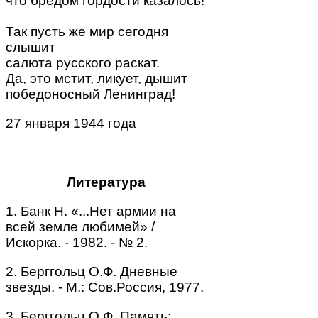
что бредом гордости казалось!
Так пусть же мир сегодня
слышит
салюта русского раскат.
Да, это мстит, ликует, дышит
победоносный Ленинград!
27 января 1944 года
Литература
1. Банк Н. «...Нет армии на
всей земле любимей» /
Искорка. - 1982. - № 2.
2. Берггольц О.Ф. Дневные
звезды. - М.: Сов.Россия, 1977.
3. Берггольц О.Ф. Память: