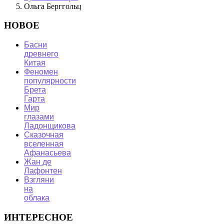
Ольга Берггольц
НОВОЕ
Басни
древнего
Китая
Феномен
популярности
Брета
Гарта
Мир
глазами
Ладонщикова
Сказочная
вселенная
Афанасьева
Жан де
Лафонтен
Взгляни
на
облака
ИНТЕРЕСНОЕ