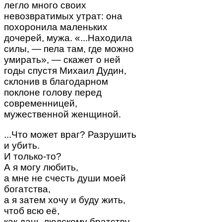
легло много своих
невозвратимых утрат: она
похоронила маленьких
дочерей, мужа. «...Находила
силы, — пела там, где можно
умирать», — скажет о ней
годы спустя Михаил Дудин,
склонив в благодарном
поклоне голову перед
современницей,
мужественной женщиной.
...Что может враг? Разрушить
и убить.
И только-то?
А я могу любить,
а мне не счесть души моей
богатства,
а я затем хочу и буду жить,
чтоб всю её,
как дань людскому братству,