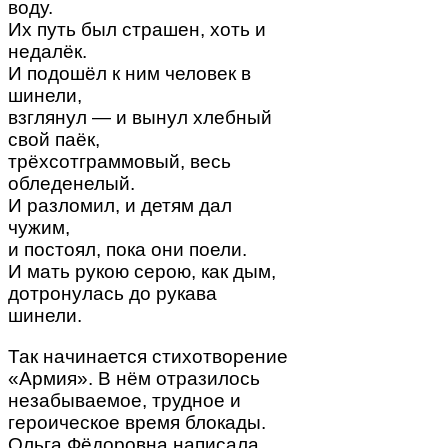
воду.
Их путь был страшен, хоть и
недалёк.
И подошёл к ним человек в
шинели,
взглянул — и вынул хлебный
свой паёк,
трёхсотграммовый, весь
обледенелый.
И разломил, и детям дал
чужим,
и постоял, пока они поели.
И мать рукою серою, как дым,
дотронулась до рукава
шинели.
Так начинается стихотворение
«Армия». В нём отразилось
незабываемое, трудное и
героическое время блокады.
Ольга Фёдоровна написала