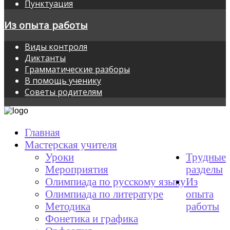
Пунктуация
Из опыта работы
Виды контроля
Диктанты
Грамматические разборы
В помощь ученику
Советы родителям
Главная
Мастерская учителя
Уроки
Трудные
Мероприятия
разделы
Олимпиада по русскому языку
Из
Олимпиада по литературе
опыта
Методика
работы
Фонетика и графика