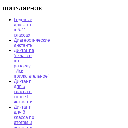
ПОПУЛЯРНОЕ
Годовые
диктанты
в 5-11
классах
Диагностические
диктанты
Диктант в
5 классе
по
разделу
"Имя
прилагательное"
Диктант
для 5
класса в
конце II
четверти
Диктант
для 8
класса по
итогам 3
четверти