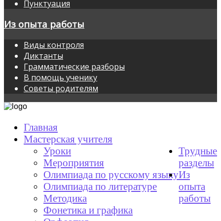
Пунктуация
Из опыта работы
Виды контроля
Диктанты
Грамматические разборы
В помощь ученику
Советы родителям
Главная
Мастерская учителя
Уроки
Трудные
Мероприятия
разделы
Олимпиада по русскому языку
Из
Олимпиада по литературе
опыта
Методика
работы
Фонетика и графика