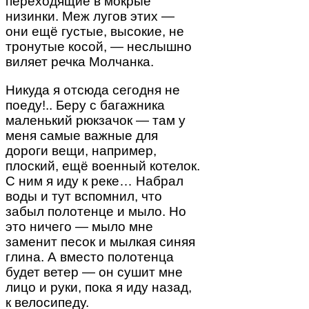
переходящие в мокрые
низинки. Меж лугов этих —
они ещё густые, высокие, не
тронутые косой, — неслышно
виляет речка Молчанка.
Никуда я отсюда сегодня не
поеду!.. Беру с багажника
маленький рюкзачок — там у
меня самые важные для
дороги вещи, например,
плоский, ещё военный котелок.
С ним я иду к реке… Набрал
воды и тут вспомнил, что
забыл полотенце и мыло. Но
это ничего — мыло мне
заменит песок и мылкая синяя
глина. А вместо полотенца
будет ветер — он сушит мне
лицо и руки, пока я иду назад,
к велосипеду.