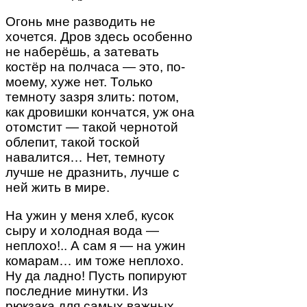
Огонь мне разводить не
хочется. Дров здесь особенно
не наберёшь, а затевать
костёр на полчаса — это, по-
моему, хуже нет. Только
темноту зазря злить: потом,
как дровишки кончатся, уж она
отомстит — такой чернотой
облепит, такой тоской
навалится… Нет, темноту
лучше не дразнить, лучше с
ней жить в мире.
На ужин у меня хлеб, кусок
сыру и холодная вода —
неплохо!.. А сам я — на ужин
комарам… им тоже неплохо.
Ну да ладно! Пусть попируют
последние минутки. Из
рюкзака для самых важных