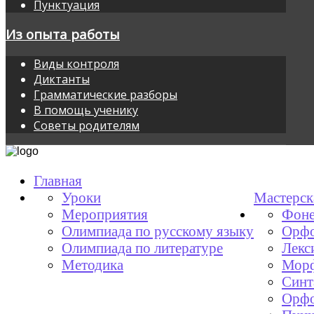
Пунктуация
Из опыта работы
Виды контроля
Диктанты
Грамматические разборы
В помощь ученику
Советы родителям
Главная
Уроки
Мастерск
Мероприятия
Фоне
Олимпиада по русскому языку
Орфо
Олимпиада по литературе
Лекс
Методика
Мор
Синт
Орфо