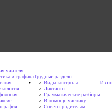
ая учителя
тика и графика
Трудные разделы
эпия
Виды контроля
Из о
икология
Диктанты
фология
Грамматические разборы
аксис
В помощь ученику
графия
Советы родителям