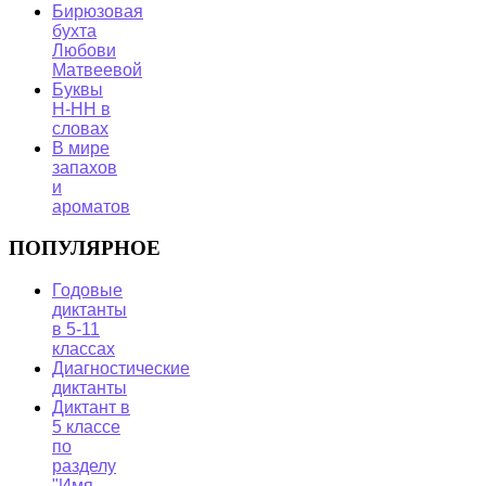
Бирюзовая
бухта
Любови
Матвеевой
Буквы
Н-НН в
словах
В мире
запахов
и
ароматов
ПОПУЛЯРНОЕ
Годовые
диктанты
в 5-11
классах
Диагностические
диктанты
Диктант в
5 классе
по
разделу
"Имя