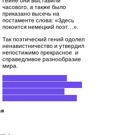
Гейне они выставили
часового, а также было
приказано высечь на
постаменте слова: «Здесь
покоится немецкий поэт…».
Так поэтический гений одолел
ненавистничество и утвердил
непостижимо прекрасное и
справедливое разнообразие
мира.
ПРЕДЫДУЩИЙ: АВТОР
ОТВАЖНОГО ЩЕЛКУНЧИКА
НАЗАД
СЛЕДУЮЩИЙ:
ВИЛЬГЕЛЬМ ГАУФ
ВПЕРЕД
ая