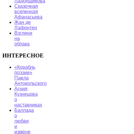
Ладонщикова
Сказочная
вселенная
Афанасьева
Жан де
Лафонтен
Взгляни
на
облака
ИНТЕРЕСНОЕ
«Корабль
поэзии»
Павла
Антокольского
Агния
Кузнецова
о
наставниках
Баллада
о
любви
и
измене