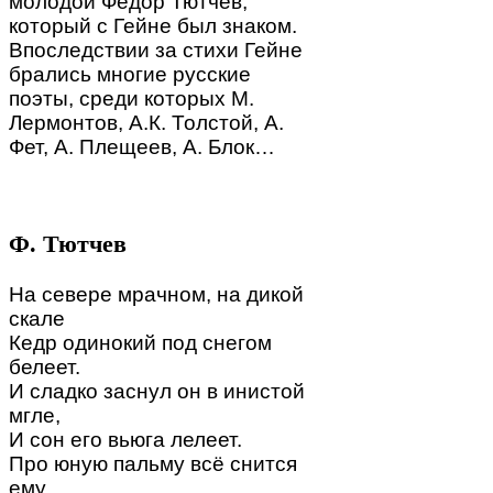
молодой Фёдор Тютчев,
который с Гейне был знаком.
Впоследствии за стихи Гейне
брались многие русские
поэты, среди которых М.
Лермонтов, А.К. Толстой, А.
Фет, А. Плещеев, А. Блок…
Ф. Тютчев
На севере мрачном, на дикой
скале
Кедр одинокий под снегом
белеет.
И сладко заснул он в инистой
мгле,
И сон его вьюга лелеет.
Про юную пальму всё снится
ему,