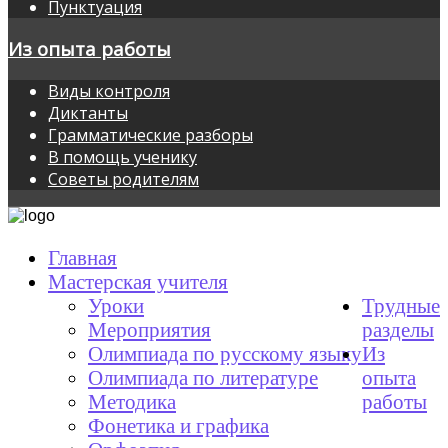
Пунктуация
Из опыта работы
Виды контроля
Диктанты
Грамматические разборы
В помощь ученику
Советы родителям
Главная
Мастерская учителя
Уроки
Трудные
Мероприятия
разделы
Олимпиада по русскому языку
Из
Олимпиада по литературе
опыта
Методика
работы
Фонетика и графика