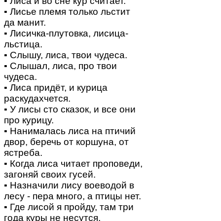
▪ Лиса и во сне кур считает.
▪ Лисье племя только льстит
да манит.
▪ Лисичка-плутовка, лисица-
льстица.
▪ Слышу, лиса, твои чудеса.
▪ Слышал, лиса, про твои
чудеса.
▪ Лиса придёт, и курица
раскудахчется.
▪ У лисы сто сказок, и все они
про курицу.
▪ Нанималась лиса на птичий
двор, беречь от коршуна, от
ястреба.
▪ Когда лиса читает проповеди,
загоняй своих гусей.
▪ Назначили лису воеводой в
лесу - пера много, а птицы нет.
▪ Где лисой я пройду, там три
года куры не несутся.