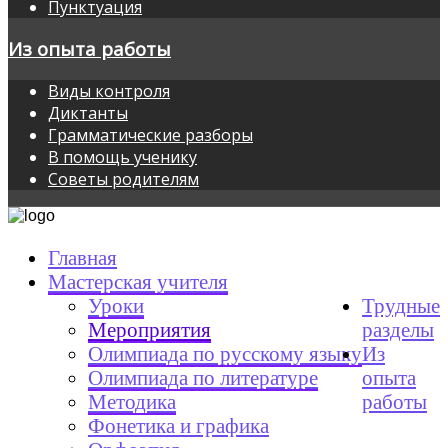
Пунктуация
Из опыта работы
Виды контроля
Диктанты
Грамматические разборы
В помощь ученику
Советы родителям
Главная
Мастерская учителя
Уроки
Трудные
Мероприятия
разделы
Олимпиада по русскому языку
Из
Олимпиада по литературе
опыта
Методика
работы
Фонетика и графика