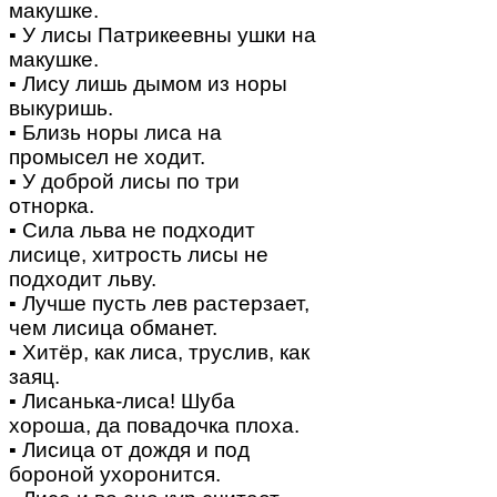
макушке.
▪ У лисы Патрикеевны ушки на
макушке.
▪ Лису лишь дымом из норы
выкуришь.
▪ Близь норы лиса на
промысел не ходит.
▪ У доброй лисы по три
отнорка.
▪ Сила льва не подходит
лисице, хитрость лисы не
подходит льву.
▪ Лучше пусть лев растерзает,
чем лисица обманет.
▪ Хитёр, как лиса, труслив, как
заяц.
▪ Лисанька-лиса! Шуба
хороша, да повадочка плоха.
▪ Лисица от дождя и под
бороной ухоронится.