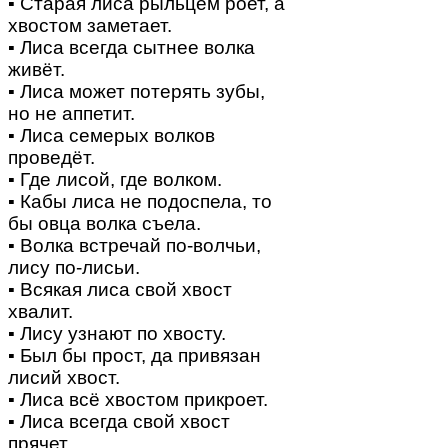
▪ Старая лиса рыльцем роет, а
хвостом заметает.
▪ Лиса всегда сытнее волка
живёт.
▪ Лиса может потерять зубы,
но не аппетит.
▪ Лиса семерых волков
проведёт.
▪ Где лисой, где волком.
▪ Кабы лиса не подоспела, то
бы овца волка съела.
▪ Волка встречай по-волчьи,
лису по-лисьи.
▪ Всякая лиса свой хвост
хвалит.
▪ Лису узнают по хвосту.
▪ Был бы прост, да привязан
лисий хвост.
▪ Лиса всё хвостом прикроет.
▪ Лиса всегда свой хвост
прячет.