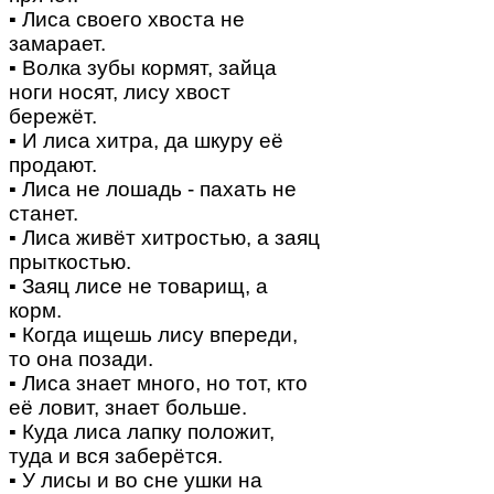
▪ Лиса своего хвоста не
замарает.
▪ Волка зубы кормят, зайца
ноги носят, лису хвост
бережёт.
▪ И лиса хитра, да шкуру её
продают.
▪ Лиса не лошадь - пахать не
станет.
▪ Лиса живёт хитростью, а заяц
прыткостью.
▪ Заяц лисе не товарищ, а
корм.
▪ Когда ищешь лису впереди,
то она позади.
▪ Лиса знает много, но тот, кто
её ловит, знает больше.
▪ Куда лиса лапку положит,
туда и вся заберётся.
▪ У лисы и во сне ушки на