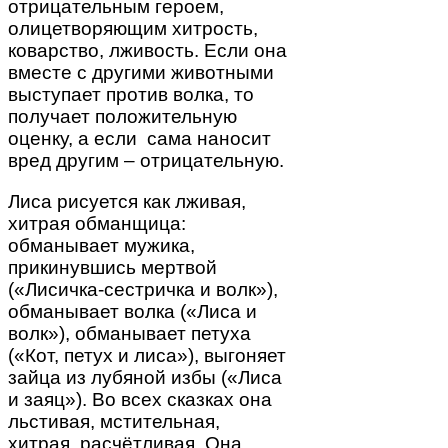
отрицательным героем,
олицетворяющим хитрость,
коварство, лживость. Если она
вместе с другими животными
выступает против волка, то
получает положительную
оценку, а если сама наносит
вред другим – отрицательную.
Лиса рисуется как лживая,
хитрая обманщица:
обманывает мужика,
прикинувшись мертвой
(«Лисичка-сестричка и волк»),
обманывает волка («Лиса и
волк»), обманывает петуха
(«Кот, петух и лиса»), выгоняет
зайца из лубяной избы («Лиса
и заяц»). Во всех сказках она
льстивая, мстительная,
хитрая, расчётливая. Она