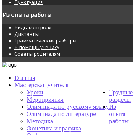
Пунктуация
Из опыта работы
Виды контроля
Диктанты
Грамматические разборы
В помощь ученику
Советы родителям
Главная
Мастерская учителя
Уроки
Трудные
Мероприятия
разделы
Олимпиада по русскому языку
Из
Олимпиада по литературе
опыта
Методика
работы
Фонетика и графика