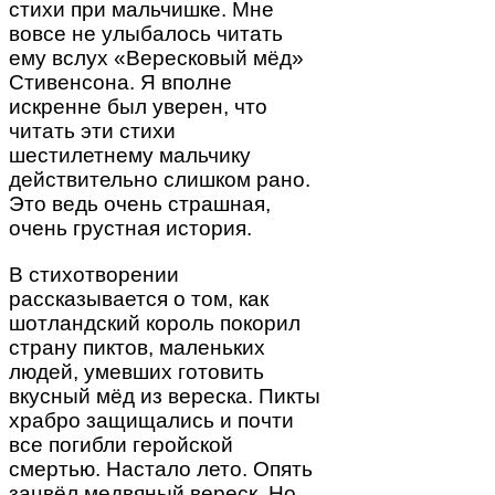
стихи при мальчишке. Мне
вовсе не улыбалось читать
ему вслух «Вересковый мёд»
Стивенсона. Я вполне
искренне был уверен, что
читать эти стихи
шестилетнему мальчику
действительно слишком рано.
Это ведь очень страшная,
очень грустная история.
В стихотворении
рассказывается о том, как
шотландский король покорил
страну пиктов, маленьких
людей, умевших готовить
вкусный мёд из вереска. Пикты
храбро защищались и почти
все погибли геройской
смертью. Настало лето. Опять
зацвёл медвяный вереск. Но