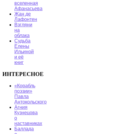
вселенная
Афанасьева
Жан де
Лафонтен
Взгляни
на
облака
Судьба
Елены
Ильиной
и её
книг
ИНТЕРЕСНОЕ
«Корабль
поэзии»
Павла
Антокольского
Агния
Кузнецова
о
наставниках
Баллада