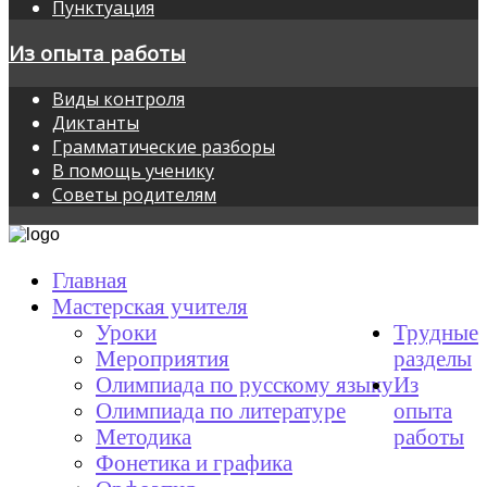
Пунктуация
Из опыта работы
Виды контроля
Диктанты
Грамматические разборы
В помощь ученику
Советы родителям
Главная
Мастерская учителя
Уроки
Трудные
Мероприятия
разделы
Олимпиада по русскому языку
Из
Олимпиада по литературе
опыта
Методика
работы
Фонетика и графика