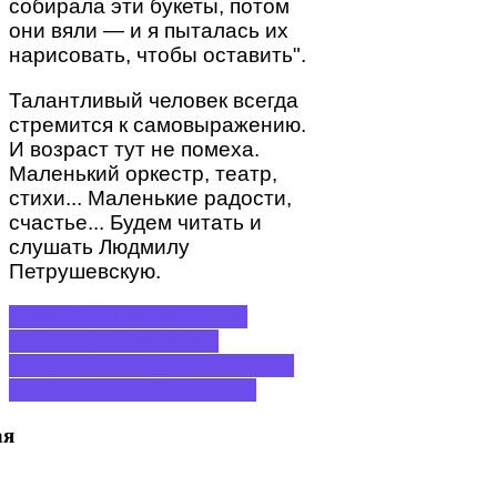
собирала эти букеты, потом
они вяли — и я пыталась их
нарисовать, чтобы оставить".
Талантливый человек всегда
стремится к самовыражению.
И возраст тут не помеха.
Маленький оркестр, театр,
стихи... Маленькие радости,
счастье... Будем читать и
слушать Людмилу
Петрушевскую.
ПРЕДЫДУЩИЙ: ЕЛЕНА
БЛАГИНИНА
НАЗАД
СЛЕДУЮЩИЙ: АЛЕКСАНДР
КРЕСТИНСКИЙ
ВПЕРЕД
ая