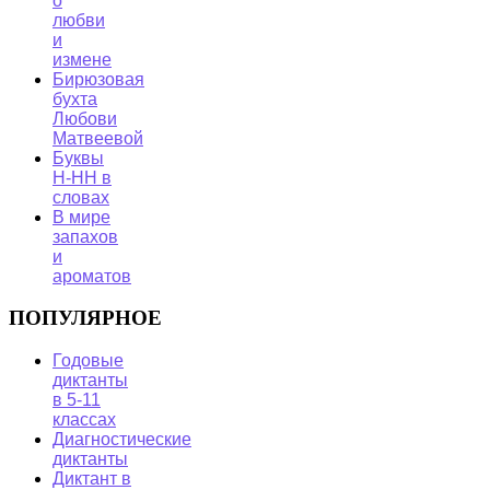
о
любви
и
измене
Бирюзовая
бухта
Любови
Матвеевой
Буквы
Н-НН в
словах
В мире
запахов
и
ароматов
ПОПУЛЯРНОЕ
Годовые
диктанты
в 5-11
классах
Диагностические
диктанты
Диктант в