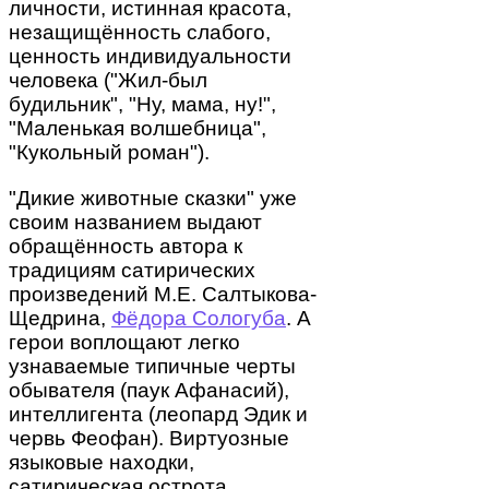
личности, истинная красота,
незащищённость слабого,
ценность индивидуальности
человека ("Жил-был
будильник", "Ну, мама, ну!",
"Маленькая волшебница",
"Кукольный роман").
"Дикие животные сказки" уже
своим названием выдают
обращённость автора к
традициям сатирических
произведений М.Е. Салтыкова-
Щедрина,
Фёдора Сологуба
. А
герои воплощают легко
узнаваемые типичные черты
обывателя (паук Афанасий),
интеллигента (леопард Эдик и
червь Феофан). Виртуозные
языковые находки,
сатирическая острота,