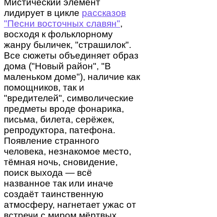
Мистический элемент
лидирует в цикле
рассказов
"Песни восточных славян"
,
восходя к фольклорному
жанру быличек, "страшилок".
Все сюжеты объединяет образ
дома ("Новый район", "В
маленьком доме"), наличие как
помощников, так и
"вредителей", символические
предметы вроде фонарика,
письма, билета, серёжек,
репродуктора, патефона.
Появление странного
человека, незнакомое место,
тёмная ночь, сновидение,
поиск выхода — всё
названное так или иначе
создаёт таинственную
атмосферу, нагнетает ужас от
встречи с миром мёртвых,