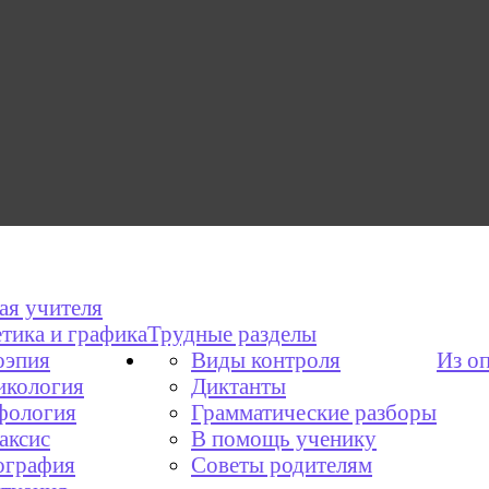
ая учителя
тика и графика
Трудные разделы
эпия
Виды контроля
Из о
икология
Диктанты
фология
Грамматические разборы
аксис
В помощь ученику
графия
Советы родителям