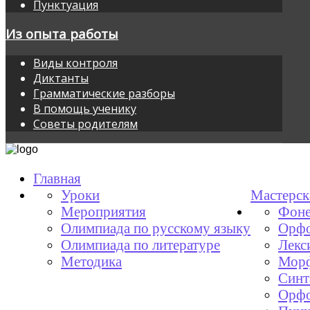
Пунктуация
Из опыта работы
Виды контроля
Диктанты
Грамматические разборы
В помощь ученику
Советы родителям
Главная
Уроки
Мастерск
Мероприятия
Фоне
Олимпиада по русскому языку
Орфо
Олимпиада по литературе
Лекс
Методика
Мор
Синт
Орфо