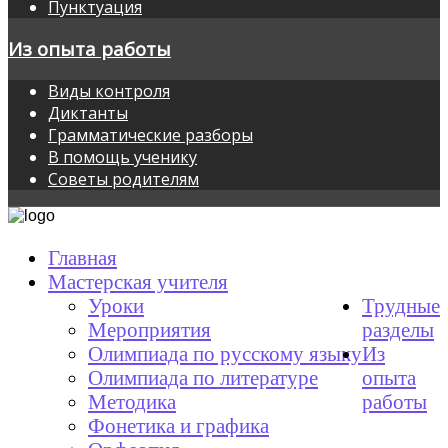
Пунктуация
Из опыта работы
Виды контроля
Диктанты
Грамматические разборы
В помощь ученику
Советы родителям
Главная
Мастерская учителя
Уроки
Трудные
Мероприятия
разделы
Олимпиада по русскому языку
Из
Олимпиада по литературе
опыта
Методика
работы
Фонетика и графика