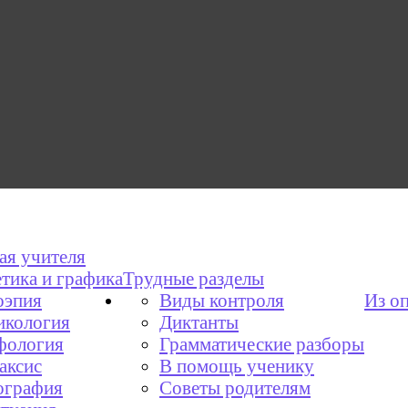
ая учителя
тика и графика
Трудные разделы
эпия
Виды контроля
Из о
икология
Диктанты
фология
Грамматические разборы
аксис
В помощь ученику
графия
Советы родителям