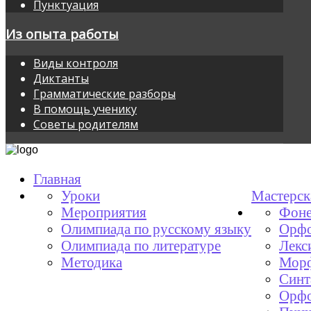
Пунктуация
Из опыта работы
Виды контроля
Диктанты
Грамматические разборы
В помощь ученику
Советы родителям
Главная
Уроки
Мастерск
Мероприятия
Фоне
Олимпиада по русскому языку
Орфо
Олимпиада по литературе
Лекс
Методика
Мор
Синт
Орфо