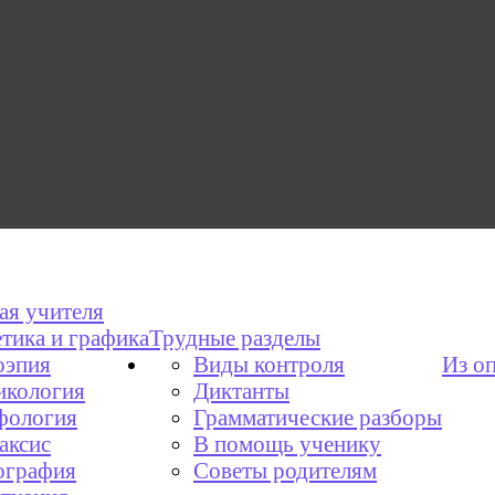
ая учителя
тика и графика
Трудные разделы
эпия
Виды контроля
Из о
икология
Диктанты
фология
Грамматические разборы
аксис
В помощь ученику
графия
Советы родителям