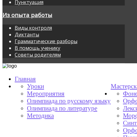
Пунктуация
Из опыта работы
Виды контроля
Диктанты
Грамматические разборы
В помощь ученику
Советы родителям
Главная
Уроки
Мастерск
Мероприятия
Фоне
Олимпиада по русскому языку
Орфо
Олимпиада по литературе
Лекс
Методика
Мор
Синт
Орфо