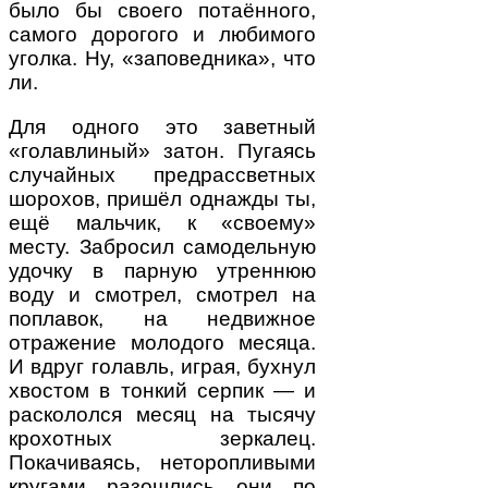
было бы своего потаённого,
самого дорогого и любимого
уголка. Ну, «заповедника», что
ли.
Для одного это заветный
«голавлиный» затон. Пугаясь
случайных предрассветных
шорохов, пришёл однажды ты,
ещё мальчик, к «своему»
месту. Забросил самодельную
удочку в парную утреннюю
воду и смотрел, смотрел на
поплавок, на недвижное
отражение молодого месяца.
И вдруг голавль, играя, бухнул
хвостом в тонкий серпик — и
раскололся месяц на тысячу
крохотных зеркалец.
Покачиваясь, неторопливыми
кругами разошлись они по