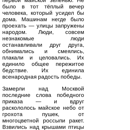
первой майской зеленью. Не
было в тот тёплый вечер
человека, который усидел бы
дома. Машинам негде было
проехать — улицы запружены
народом. Люди, совсем
незнакомые люди
останавливали друг друга,
обнимались и смеялись,
плакали и целовались. Их
единило общее пережитое
бедствие. Их единила
всенародная радость победы.
Замерли над Москвой
последние слова победного
приказа — и вдруг
раскололось майское небо от
грохота пушек, от
многоцветной россыпи ракет.
Взвились над крышами птицы