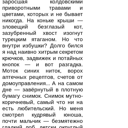
заросшая колдовскими
приворотными травами и
цветами, которых и не бывает
никогда. На коньке крыши —
зловещий безглазый кот,
зазубренный хвост изогнут
турецким ятаганом. Но что
внутри избушки? Долго бился
я над наивно хитрым секретом
крючков, задвижек и потайных
кнопок — и вот разгадка.
Моток синих ниток, ворох
аптечных рецептов, счетов от
домоуправления... А на самом
дне — завёрнутый в плотную
бумагу снимок. Снимок мутно-
коричневый, самый что ни на
есть любительский. Но меня
смотрел кудрявый юноша,
почти мальчик — безмятежно
гладкий лоб, детски округлый