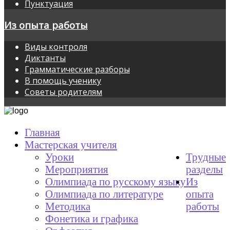
Пунктуация
Из опыта работы
Виды контроля
Диктанты
Грамматические разборы
В помощь ученику
Советы родителям
Главная
Мастерская учителя
Уроки
Трудные
Мероприятия
разделы
Олимпиада по русскому языку
Из
Олимпиада по литературе
опыта
Методика
работы
Фонетика и графика