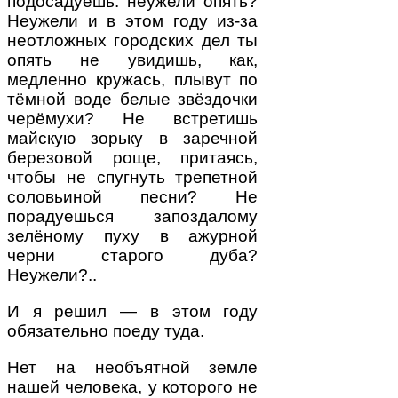
подосадуешь: неужели опять?
Неужели и в этом году из-за
неотложных городских дел ты
опять не увидишь, как,
медленно кружась, плывут по
тёмной воде белые звёздочки
черёмухи? Не встретишь
майскую зорьку в заречной
березовой роще, притаясь,
чтобы не спугнуть трепетной
соловьиной песни? Не
порадуешься запоздалому
зелёному пуху в ажурной
черни старого дуба?
Неужели?..
И я решил — в этом году
обязательно поеду туда.
Нет на необъятной земле
нашей человека, у которого не